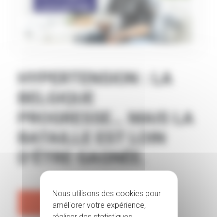
HYPERTENSION : LA
BELGIQUE
PROGRESSE… MAIS LA
BATAILLE EST LOIN
D’ÊTRE GAGNÉE.
En lire plus