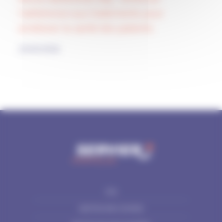
l’adhérence aux traitements pour
améliorer la santé des patients
23/03/2026
CGU
GESTION DES COOKIES