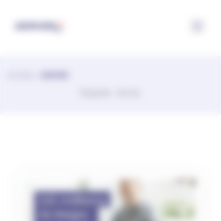
Paramétrer les cookies
ACCUEIL
>
SERVIER
Étiquette :
Servier